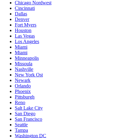
Chicago Nordwest
Cincinnati
Dallas
Denver
Fort Myers
Houston
Las Vegas
Los Angeles
Miami
Miami
Minneapolis
Missoula
Nashville
New York Ost
Newark
Orlando
Phoenix
Pittsburgh
Reno
Salt Lake City
San Diego
San Francisco
Seattle
Tampa
Washington DC