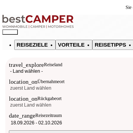
Sie
REISEZIELE
VORTEILE
REISETIPPS
travel_explore
Reiseland
location_on
Übernahmeort
location_on
Rückgabeort
date_range
Reisezeitraum
18.09.2026
-
02.10.2026