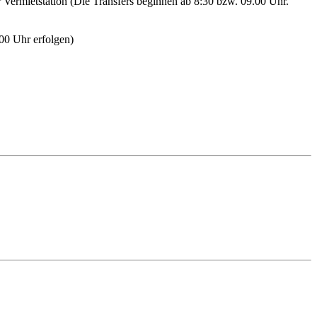
r Vermietstation (Die Transfers beginnen ab 8:30 bzw. 09.00 Uhr.
00 Uhr erfolgen)