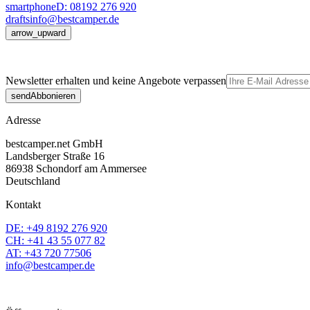
smartphone
D: 08192 276 920
drafts
info@bestcamper.de
arrow_upward
Newsletter erhalten und keine Angebote verpassen
send
Abbonieren
Adresse
bestcamper.net GmbH
Landsberger Straße 16
86938 Schondorf am Ammersee
Deutschland
Kontakt
DE: +49 8192 276 920
CH: +41 43 55 077 82
AT: +43 720 77506
info@bestcamper.de