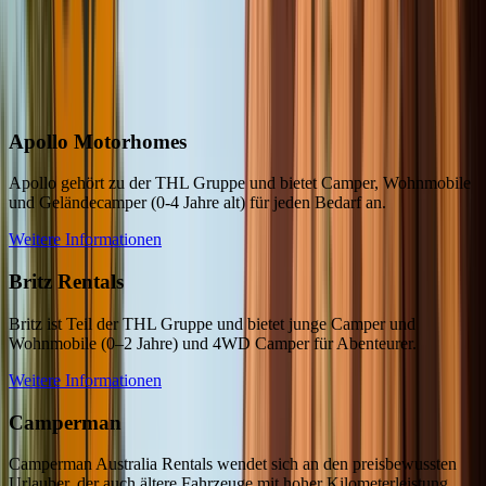
Fahrzeugvermieter in
Australien
Entdecken Sie unsere
vielfältige Auswahl
Apollo Motorhomes
Apollo gehört zu der THL Gruppe und bietet Camper, Wohnmobile
und Geländecamper (0-4 Jahre alt) für jeden Bedarf an.
Weitere Informationen
Britz Rentals
Britz ist Teil der THL Gruppe und bietet junge Camper und
Wohnmobile (0–2 Jahre) und 4WD Camper für Abenteurer.
Weitere Informationen
Camperman
Camperman Australia Rentals wendet sich an den preisbewussten
Urlauber, der auch ältere Fahrzeuge mit hoher Kilometerleistung