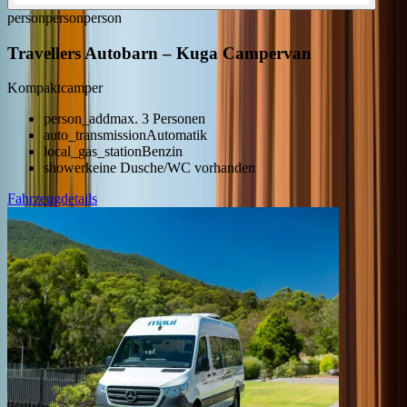
person
person
person
Travellers Autobarn
–
Kuga Campervan
Kompaktcamper
person_add
max. 3 Personen
auto_transmission
Automatik
local_gas_station
Benzin
shower
keine Dusche/WC vorhanden
Fahrzeugdetails