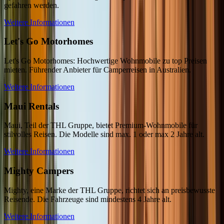
gefahren werden.
Weitere Informationen
Let's Go Motorhomes
Let's Go Motorhomes: Hochwertige Wohnmobile zu top Preisen
mieten. Führender Anbieter für Camperreisen in Australien.
Weitere Informationen
Maui Rentals
Maui, Teil der THL Gruppe, bietet Premium-Wohnmobile für
stilvolles Reisen. Die Modelle sind max. 1 oder max 2 Jahre alt.
Weitere Informationen
Mighty Campers
Mighty, eine Marke der THL Gruppe, richtet sich an preisbewusste
Reisende. Die Fahrzeuge sind mindestens 4 Jahre alt.
Weitere Informationen