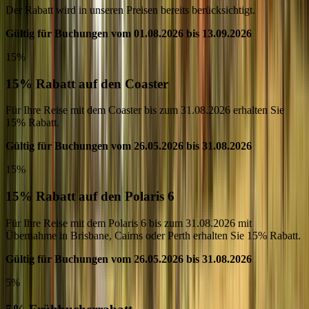
Der Rabatt wird in unseren Preisen bereits berücksichtigt.
Gültig für Buchungen vom 01.08.2026 bis 13.09.2026
15%
15% Rabatt auf den Coaster
Für Ihre Reise mit dem Coaster bis zum 31.08.2026 erhalten Sie
15% Rabatt.
Gültig für Buchungen vom 26.05.2026 bis 31.08.2026
15%
15% Rabatt auf den Polaris 6
Für Ihre Reise mit dem Polaris 6 bis zum 31.08.2026 mit
Übernahme in Brisbane, Cairns oder Perth erhalten Sie 15% Rabatt.
Gültig für Buchungen vom 26.05.2026 bis 31.08.2026
5%