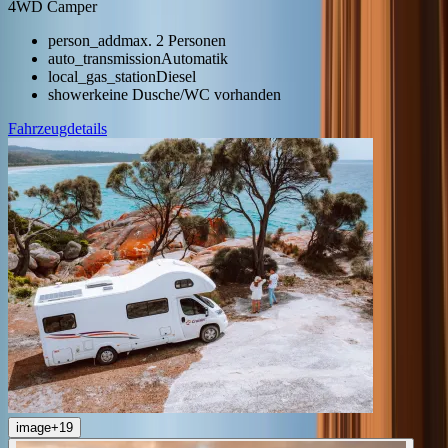
4WD Camper
person_add
max. 2 Personen
auto_transmission
Automatik
local_gas_station
Diesel
shower
keine Dusche/WC vorhanden
Fahrzeugdetails
image
+
19