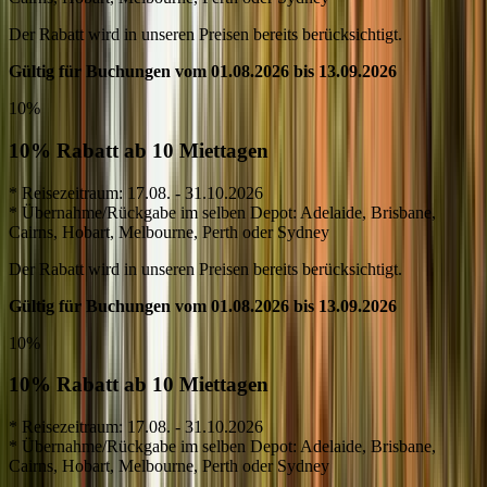
Der Rabatt wird in unseren Preisen bereits berücksichtigt.
Gültig für Buchungen vom 01.08.2026 bis 13.09.2026
10%
10% Rabatt ab 10 Miettagen
* Reisezeitraum: 17.08. - 31.10.2026
* Übernahme/Rückgabe im selben Depot: Adelaide, Brisbane,
Cairns, Hobart, Melbourne, Perth oder Sydney
Der Rabatt wird in unseren Preisen bereits berücksichtigt.
Gültig für Buchungen vom 01.08.2026 bis 13.09.2026
10%
10% Rabatt ab 10 Miettagen
* Reisezeitraum: 17.08. - 31.10.2026
* Übernahme/Rückgabe im selben Depot: Adelaide, Brisbane,
Cairns, Hobart, Melbourne, Perth oder Sydney