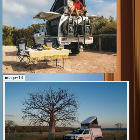
image
+
13