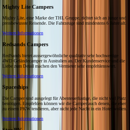
Mighty Lite Campers
Mighty Lite, eine Marke der THL Gruppe, richtet sich an junge und
preisbewusste Reisende. Die Fahrzeuge sind mindestens 6 Jahre alt.
Weitere Informationen
Redsands Campers
RedSands bietet aussergewöhnliche qualitativ sehr hochwertige
4WD Geländecamper in Australien an. Der Kundenservice und die
Liebe zum Detail machen den Vermieter sehr empfehlenswert.
Weitere Informationen
Spaceships
Die Camper sind ausgelegt für Abenteuerlustige, die nicht viel Platz
benötigen. Empfehlen können wir die Camper auch denen, die eher
zu einem PKW tendieren, aber nicht jede Nacht in ein Hotel wollen.
Weitere Informationen
Star RV