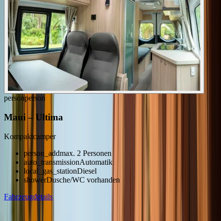
person
person
Maui
–
Ultima
Kompaktcamper
person_add
max. 2 Personen
auto_transmission
Automatik
local_gas_station
Diesel
shower
Dusche/WC vorhanden
Fahrzeugdetails
arrow_back
Previous slide
arrow_forward
Next slide
Weitere Fahrzeugmodelle