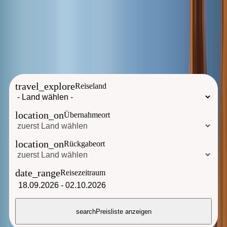
Sie erreichen uns ab sofort unter der neuen Telefonnummer:
+49
8192 276 920
travel_explore
Reiseland
location_on
Übernahmeort
location_on
Rückgabeort
date_range
Reisezeitraum
18.09.2026
-
02.10.2026
search
Preisliste anzeigen