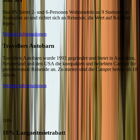
Star RV bietet 2- und 6-Personen Wohnmobile an 9 Stationen in
Australien an und richtet sich an Reisende, die Wert auf Komfort
legen.
Weitere Informationen
Travellers Autobarn
Travellers Autobarn wurde 1993 gegründet und bietet in Australien,
Neuseeland und den USA die kompakten und beliebten Camper für
preisbewusste Reisende an. Zu mieten sind die Camper bereits ab 18
Jahren.
Weitere Informationen
Sonderangebote für Wohnmobile und
Camper in Australien
10%
10% Langzeitmietrabatt