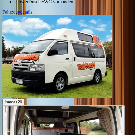
shower
Dusche/WC vorhanden
Fahrzeugdetails
image
+
20