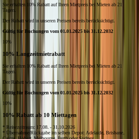
Sie erhalten 10% Rabatt auf Ihren Mietpreis bei Mieten ab 21
Tagen.
Der Rabatt wird in unseren Preisen bereits berücksichtigt.
Gültig für Buchungen vom 01.01.2025 bis 31.12.2032
10%
10% Langzeitmietrabatt
Sie erhalten 10% Rabatt auf Ihren Mietpreis bei Mieten ab 21
Tagen.
Der Rabatt wird in unseren Preisen bereits berücksichtigt.
Gültig für Buchungen vom 01.01.2025 bis 31.12.2032
10%
10% Rabatt ab 10 Miettagen
* Reisezeitraum: 17.08. - 31.10.2026
* Übernahme/Rückgabe im selben Depot: Adelaide, Brisbane,
Cairns, Hobart, Melbourne, Perth oder Sydney