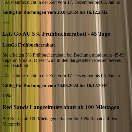
- Ausnahme: nicht in der Zeit vom 17. Dezember bis 03. Januar -
Gültig für Buchungen vom 20.08.2024 bis 16.12.2032
5%
Lets Go AU 5% Frühbucherrabatt - 45 Tage
LetsGo Frühbucherrabatt
Sie erhalten 5% Frühbucherrabatt, bei Buchung mindestens 45-89
Tage im Voraus. Dieser wird in den dargestellten Preisen bereits
berücksichtigt.
- Ausnahme: nicht in der Zeit vom 17. Dezember bis 03. Januar -
Gültig für Buchungen vom 20.08.2024 bis 16.12.2032
15%
Red Sands Langzeitmietrabatt ab 100 Miettagen
Bei Reisen ab 100 Miettagen erhalten Sie 15% Rabatt auf den
Mietpreis.