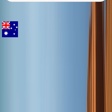
home
Startseite
Australien
Camper mieten in Australien
Lassen Sie
sich faszinieren von einer beispiellosen
Natur
Wollten Sie sich schon immer einmal vom Zauber des Ayers Rock
überzeugen, das Great Barrier Reef in seiner ganzen Pracht erleben
oder einem Konzert in der berühmten Oper von Sydney lauschen?
Australien ist immer eine Reise wert!
Mit
best
CAMPER
können Sie jetzt Ihren Traum verwirklichen und
einen
Camper in Australien mieten
, um dieses faszinierende Land
ganz individuell zu erkunden. Genießen Sie maximale Flexibilität
auf Ihrem Roadtrip entlang beeindruckender Küstenstraßen, durch
endlose Outback-Landschaften oder zu weltberühmten