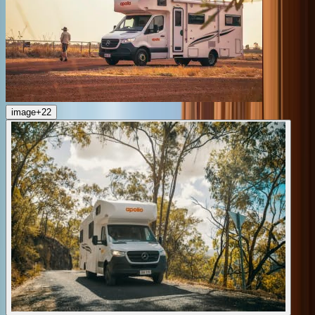
image
+
22