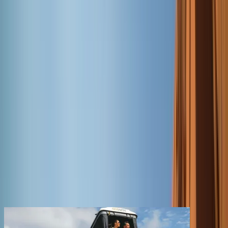
Nationalparks.
Der 5. Kontinent liegt zwischen dem Indischen und dem Pazifischen
Ozean. Australien ist ein beliebtes Reiseziel und bietet mit seinen 7,5
Millionen km² (22-fache Größe Deutschlands) für jeden Geschmack
etwas.
Ob Sightseeing in den Städten Sydney, Brisbane und Melbourne,
die Beobachtung einer einzigartigen Tierwelt im Outback, das
Tauchen in einer der schönsten und reichsten Unterwasserwelt oder
das Erleben von Einsamkeit in ihrer reinsten Form: Es gibt
unzählige Gründe, in Down Under Urlaub mit dem Wohnmobil zu
machen.
Unser Routenvorschlag von Brisbane nach Cairns
Routenvorschlag ansehen
Die beliebtesten
best
CAMPER
Empfohlene Wohnmobile in
Australien