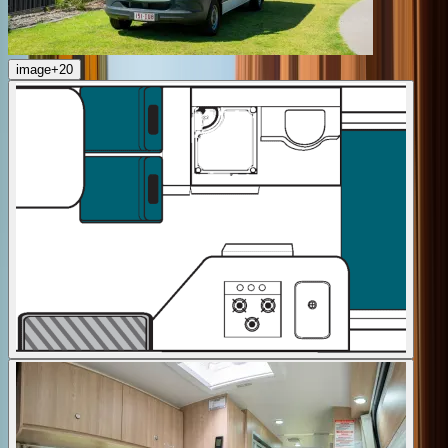
image
+
20