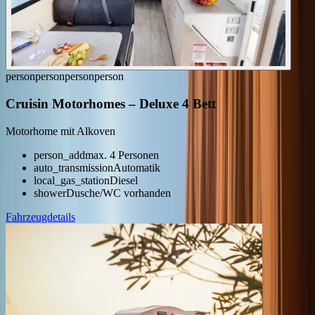
person
person
person
person
Cruisin Motorhomes
–
Deluxe 4 Bett
Motorhome mit Alkoven
person_add
max. 4 Personen
auto_transmission
Automatik
local_gas_station
Diesel
shower
Dusche/WC vorhanden
Fahrzeugdetails