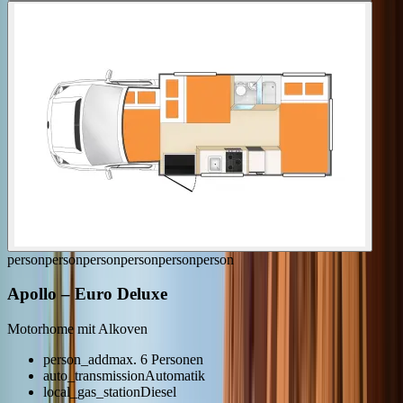
person
person
person
person
person
person
Apollo
–
Euro Deluxe
Motorhome mit Alkoven
person_add
max. 6 Personen
auto_transmission
Automatik
local_gas_station
Diesel