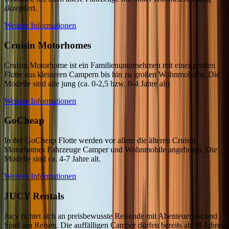
akzeptiert.
Weitere Informationen
Cruisin Motorhomes
Cruisin Motorhome ist ein Familienunternehmen mit einer großen
Flotte aus kleineren Campern bis hin zu großen Wohnmobilen. Die
Modelle sind alle jung (ca. 0-2,5 bzw. 0-4 Jahre alt)
Weitere Informationen
GoCheap
In der GoCheap Flotte werden vor allem die älteren Cruisin
Motorhomes Fahrzeuge Camper und Wohnmobile angeboten. Die
Modelle sind ca. 4-7 Jahre alt.
Weitere Informationen
JUCY Rentals
Jucy richtet sich an preisbewusste Reisende mit Abenteuerlust und
Spaß am Reisen. Die auffälligen Camper dürfen bereits ab 18 Jahren