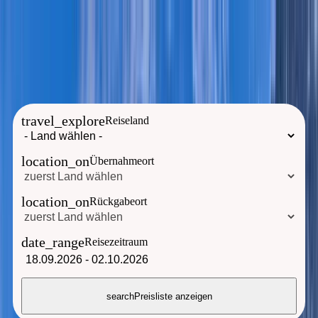
Sie erreichen uns ab sofort unter der neuen Telefonnummer:
+49
8192 276 920
travel_explore
Reiseland
location_on
Übernahmeort
location_on
Rückgabeort
date_range
Reisezeitraum
18.09.2026
-
02.10.2026
search
Preisliste anzeigen