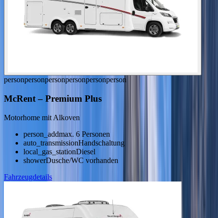
person
person
person
person
person
person
McRent
–
Premium Plus
Motorhome mit Alkoven
person_add
max. 6 Personen
auto_transmission
Handschaltung
local_gas_station
Diesel
shower
Dusche/WC vorhanden
Fahrzeugdetails