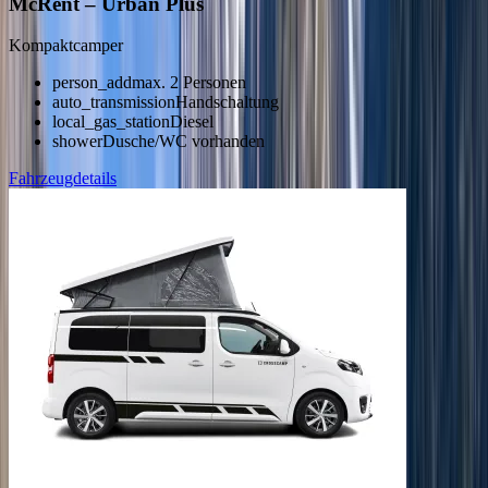
McRent
–
Urban Plus
Kompaktcamper
person_add
max. 2 Personen
auto_transmission
Handschaltung
local_gas_station
Diesel
shower
Dusche/WC vorhanden
Fahrzeugdetails