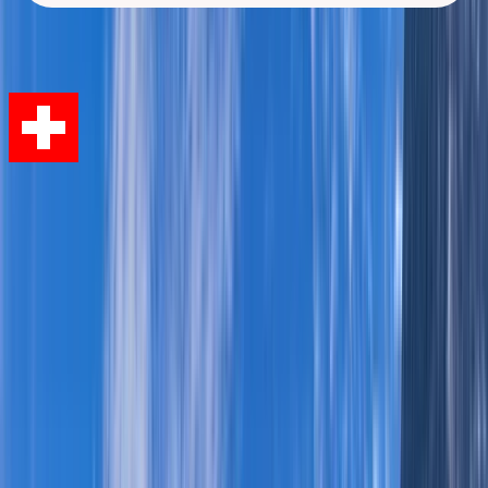
home
Startseite
Schweiz
Die Schweiz erkunden mit einem
Wohnmobil
Entdecken Sie dieses
gebirgige kleine Land in Zentraleuropa
mit zahlreichen Seen, Alpengipfel und
Dörfern.
Erkunden Sie die Schweiz mit dem Wohnmobil und reisen Sie
durch mittelalterliche Viertel in der Hauptstadt Bern oder besichtigen
Sie das Wahrzeichen Luzerns - die Kapellbrücke.
Die Schweiz ist bekannt für Ihre Skigebiete und Wanderwege,
ebenso bietet die Schweiz allen Käsefreunden und
Schokoladenliebhabern einen wahren Gaumenschmaus – erkunden