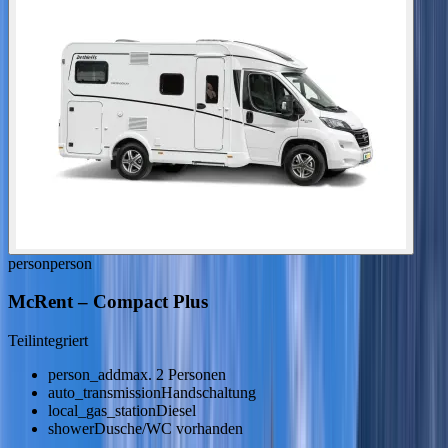
person
person
McRent
–
Compact Plus
Teilintegriert
person_add
max. 2 Personen
auto_transmission
Handschaltung
local_gas_station
Diesel
shower
Dusche/WC vorhanden