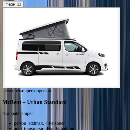
image
+
11
person
person
person
person
McRent
–
Urban Standard
Kompaktcamper
person_add
max. 4 Personen
auto_transmission
Handschaltung