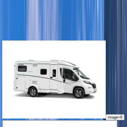
Sie mit einem Wohnmobil von
best
CAMPER
.
Die beliebtesten
best
CAMPER
Empfohlene Wohnmobile in
der Schweiz
image
+
8