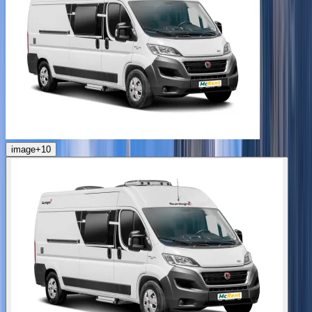
image
+
10