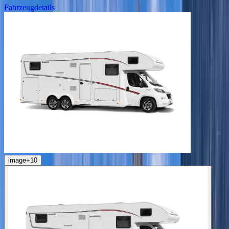
Fahrzeugdetails
image
+
10