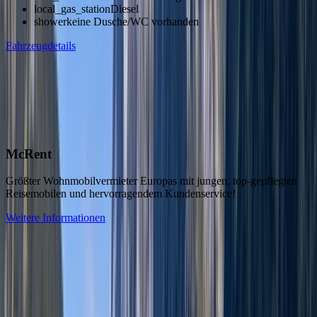
local_gas_station
Diesel
shower
keine Dusche/WC vorhanden
Fahrzeugdetails
arrow_back
Previous slide
arrow_forward
Next slide
Weitere Fahrzeugmodelle
Fahrzeugvermieter in der
Schweiz
Entdecken Sie unsere Auswahl
McRent
Größter Wohnmobilvermieter Europas mit jungen, top-gepflegten
Reisemobilen und hervorragendem Kundenservice!
Weitere Informationen