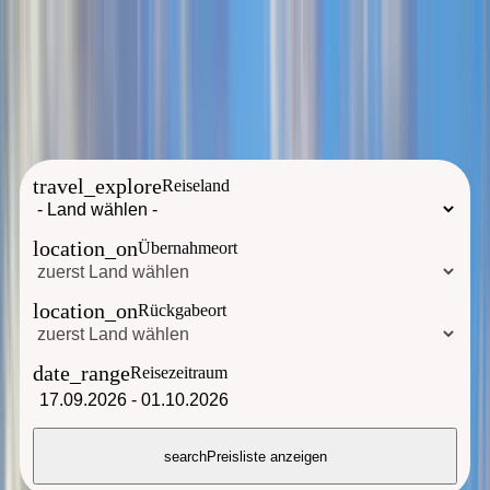
Sie erreichen uns ab sofort unter der neuen Telefonnummer:
+49
8192 276 920
travel_explore
Reiseland
location_on
Übernahmeort
location_on
Rückgabeort
date_range
Reisezeitraum
17.09.2026
-
01.10.2026
search
Preisliste anzeigen