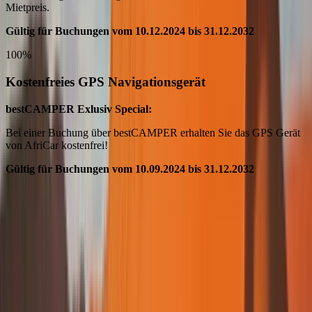
Mietpreis.
Gültig für Buchungen vom 10.12.2024 bis 31.12.2032
100%
Kostenfreies GPS Navigationsgerät
bestCAMPER Exlusiv Special:
Bei einer Buchung über bestCAMPER erhalten Sie das GPS Gerät
von AfriCar kostenfrei!
Gültig für Buchungen vom 10.09.2024 bis 31.12.2032
arrow_back
Previous slide
arrow_forward
Next slide
Weitere Sonderangebote