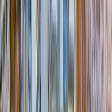
Pyrenäen
Ein Wohnmobil-Urlaub ohne Meer ist für viele undenkbar. Sonne,
Strand und Meer implizieren ein ganz besonderes Gefühl der
Erholung und Frankreichs Küste hat einiges zu bieten. Entlang der
Küste finden Sie traumhaft schöne Strände mit schroffer Natur vor.
Das berühmte Seebad
La Baule
und auch die edlen Küstenstädte
wie
Biarritz
,
Bayonne
oder für Großstadtfreunde auch
Bordeaux
sind ebenfalls einen Abstecher wert. Begeben Sie sich auf den Pfad
der Geschichte und besuchen Sie die Festungsstadt
La Rochelle
.
An diesem Teil der Atlantikküste prägen fantastische Pinienwälder
und kilometerlange Sandstrände das Bild. In
Vendee
finden Sie
einen, 140 km entlang der Atlantikküste verlaufenden, feinen
Sandstrand.
Wassersportfreunde und auch Erholungs- und
Unterhaltungssuchende finden an
Frankreichs Atlantikküste
sicherlich Ihr Paradies. Starten Sie also nun Ihren eigenen Trip ins
Paradies. Mit
best
CAMPER
können Sie ganz leicht ein Wohnmobil
mieten und Frankreich erkunden!
best
CAMPER
- Ihr Spezialist für Camper-Trips
nach Frankreich
Nutzen Sie die Flexibilität, die Ihnen ein Wohnmobil-Urlaub bietet.