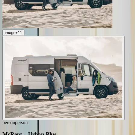
image
+
11
person
person
McRent
–
Urban Plus