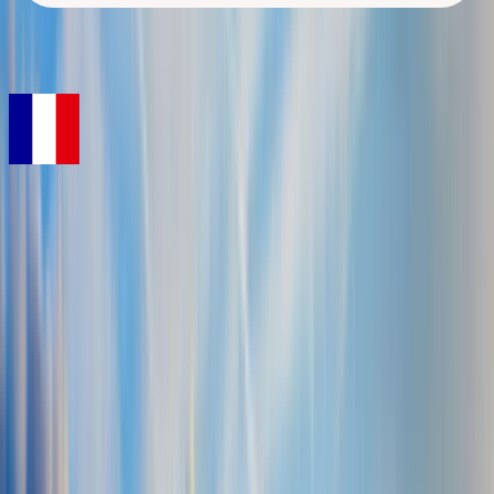
home
Startseite
Frankreich
Wohnmobil mieten in Frankreich
Camper
mieten in Frankreich: Wein, Baguette
und viel l`amour
Ein Camping-Urlaub in Frankreich ist so vielfältig, wie die
Regionen Frankreichs selbst. Die
Provence im Süden
ist reich an
Olivenhainen und weitläufigen Lavendelfeldern, die
Normandie im
Norden
besticht mit einer abwechslungsreichen Küste und die Stadt
der Liebe ist und bleibt einfach
Paris
.
Lassen Sie sich verführen, von
le savoir-vivre,
der französischen
Lebensart - einfach
ein Wohnmobil mieten und Frankreich
erkunden
.
best
CAMPER
ist Ihr Partner und berät Sie gerne zu
Ihrem Urlaub mit dem Camper!