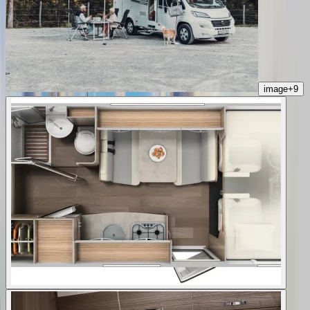
image
+
9