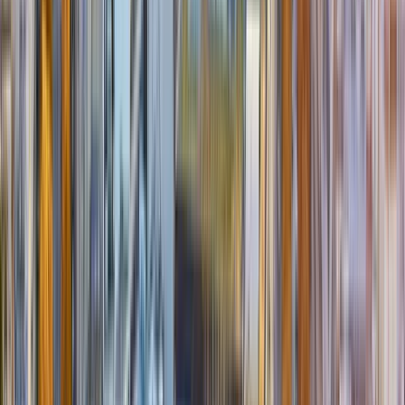
Lassen Sie sich von unserem Team zu Ihren Reiseplänen sowie zu
möglichen Reisezielen in Frankreich beraten. Gerne stellen wir
Ihnen auch unsere zahlreichen Fahrzeugmodellen vor.
best
CAMPER
ist Ihr Partner, wenn Sie ein
Wohnmobil mieten
und Frankreich
erkunden möchten!