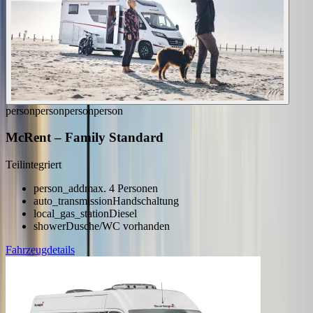
person
person
person
person
McRent
–
Family Standard
Teilintegriert
person_add
max. 4 Personen
auto_transmission
Handschaltung
local_gas_station
Diesel
shower
Dusche/WC vorhanden
Fahrzeugdetails