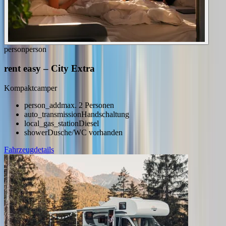
person
person
rent easy
–
City Extra
Kompaktcamper
person_add
max. 2 Personen
auto_transmission
Handschaltung
local_gas_station
Diesel
shower
Dusche/WC vorhanden
Fahrzeugdetails