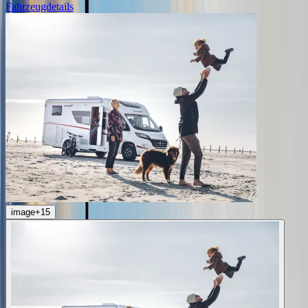
Fahrzeugdetails
image
+
15