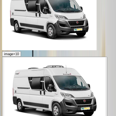
image
+
10