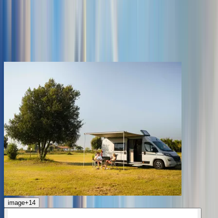
Die beliebtesten
best
CAMPER
Empfohlene Wohnmobile in
Frankreich
image
+
14