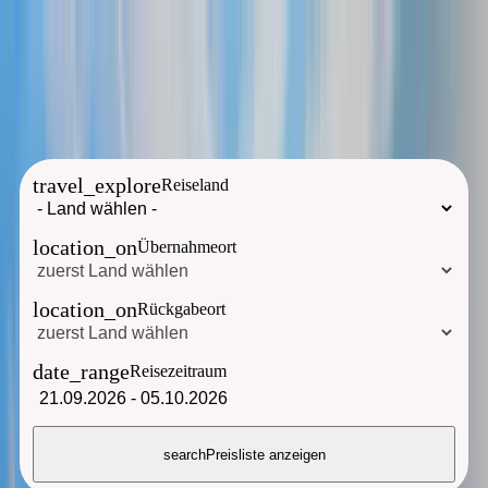
Sie erreichen uns ab sofort unter der neuen Telefonnummer:
+49
8192 276 920
travel_explore
Reiseland
location_on
Übernahmeort
location_on
Rückgabeort
date_range
Reisezeitraum
21.09.2026
-
05.10.2026
search
Preisliste anzeigen