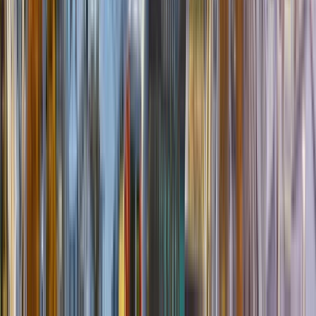
Schwalbennest an der Steilküste.
Saint-Paul-de-Vence
- ein Bilderbuchdorf mit lauschigen
Höfen, kleinen Gassen und mittelalterlichen Mauern.
Cannes
- neben den Filmfestspielen im Mai bietet Cannes ein
wahres Gassenlabyrinth von Le Suquet, der Markthalle
Forville und der Rue Meynadier.
Nizza
- 300 Tage Sonnenschein, türkisblaues Mittelmeer und
Wohlgenüsse für den Gaumen auf dem Wochenmarkt
Saint-Tropez
- das einstige Fischerdorf ist seit den 60er-
Jahren Treffpunkt der Schönen und Reichen. Der berühmteste
Küstenpfad ist der 4,5km lange Plage de Pampelonne.
Grasse
- die Parfümstadt, Aromen aus aller Welt ziehen hier
durch die Gassen
Avignon
- Wer kennt es nicht, das Volkslied, das von der
Brücke Avignon’s erzählt. Diese berühmte Brücke, dem Pont
Saint-Bénézet, zählt mit dem gotischen Papstpalast, der
Bischofsanlage und dem Rocher des Doms zum UNESCO-
Weltkulturerbe