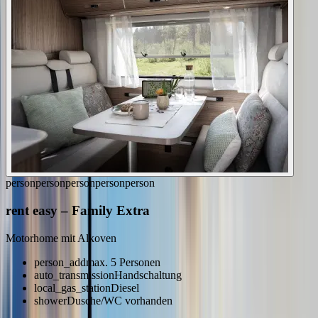
person
person
person
person
person
rent easy
–
Family Extra
Motorhome mit Alkoven
person_add
max. 5 Personen
auto_transmission
Handschaltung
local_gas_station
Diesel
shower
Dusche/WC vorhanden