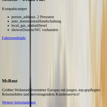
Kompaktcamper
person_add
max. 2 Personen
auto_transmission
Handschaltung
local_gas_station
Diesel
shower
Dusche/WC vorhanden
Fahrzeugdetails
arrow_back
Previous slide
arrow_forward
Next slide
Weitere Fahrzeugmodelle
Fahrzeugvermieter in
Frankreich
Entdecken Sie unsere
vielfältige Auswahl
McRent
Größter Wohnmobilvermieter Europas mit jungen, top-gepflegten
Reisemobilen und hervorragendem Kundenservice!
Weitere Informationen