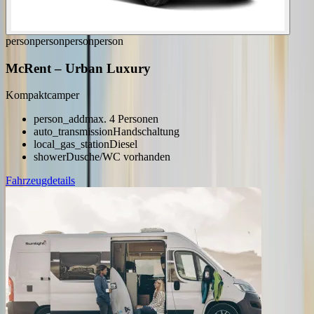
person
person
person
person
McRent
–
Urban Luxury
Kompaktcamper
person_add
max. 4 Personen
auto_transmission
Handschaltung
local_gas_station
Diesel
shower
Dusche/WC vorhanden
Fahrzeugdetails