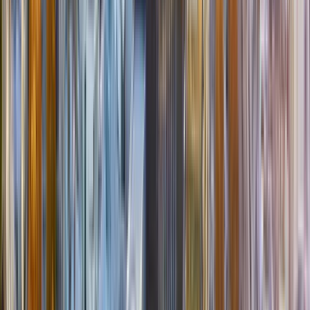
Südfrankreich - Provence
Die TOP-Ziele Südfrankreichs, die immer einen Besuch wert sind:
Èze
- zwischen Nizza und Menton, klebt dieser Ort wie ein