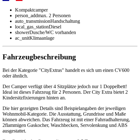
Kompaktcamper
person_add
max. 2 Personen
auto_transmission
Handschaltung
local_gas_station
Diesel
shower
Dusche/WC vorhanden
ac_unit
Klimaanlage
Fahrzeugbeschreibung
Bei der Kategorie "CityExtras" handelt es sich um einen CV600
oder ähnlich.
Der Camper verfügt über 4 Sitzplätze jedoch nur 1 Doppelbett!
Ideal ist dieses Fahrzeug für 2 Personen. Der City Extra bietet 2
Kindersitzfixierungen hinten an.
Die hier gezeigten Details sind Beispielangaben der jeweiligen
Wohnmobil-Kategorie. Die Ausstattung, Grundrisse und Maße
können abweichen. Das Fahrzeug ist mit einer Fahrradhalterung,
2flammigen Gaskocher, Waschbecken, Servolenkung und ABS
ausgestattet.