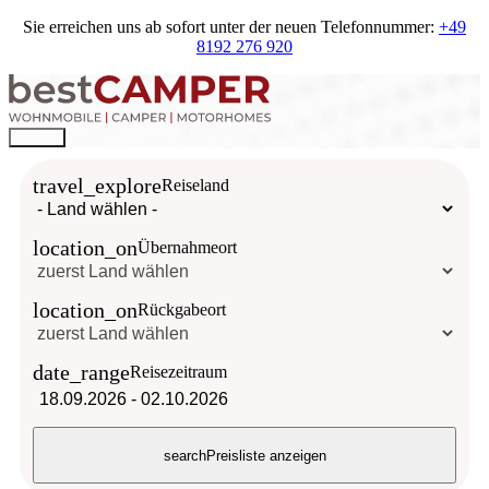
Sie erreichen uns ab sofort unter der neuen Telefonnummer:
+49
8192 276 920
travel_explore
Reiseland
location_on
Übernahmeort
location_on
Rückgabeort
date_range
Reisezeitraum
18.09.2026
-
02.10.2026
search
Preisliste anzeigen