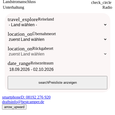
Landstromanschluss
check_circle
Unterhaltung
Radio
travel_explore
Reiseland
location_on
Übernahmeort
location_on
Rückgabeort
date_range
Reisezeitraum
18.09.2026
-
02.10.2026
search
Preisliste anzeigen
smartphone
D: 08192 276 920
drafts
info@bestcamper.de
arrow_upward