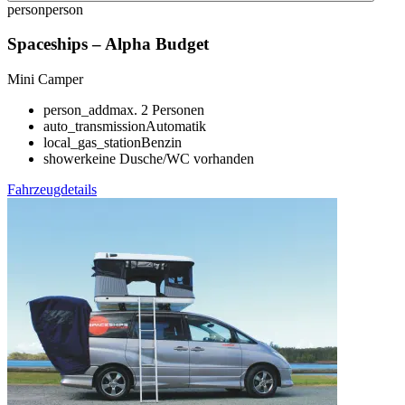
person
person
Spaceships
–
Alpha Budget
Mini Camper
person_add
max. 2 Personen
auto_transmission
Automatik
local_gas_station
Benzin
shower
keine Dusche/WC vorhanden
Fahrzeugdetails