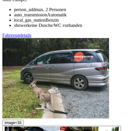
person_add
max. 2 Personen
auto_transmission
Automatik
local_gas_station
Benzin
shower
keine Dusche/WC vorhanden
Fahrzeugdetails
image
+
16