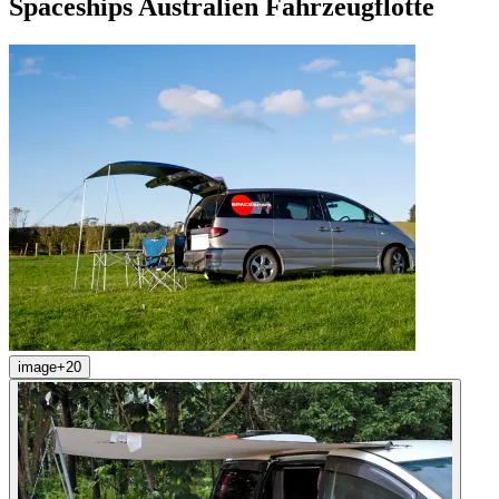
Spaceships Australien Fahrzeugflotte
image
+
20