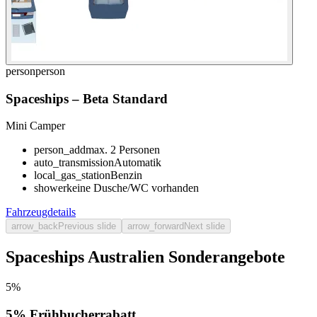
person
person
Spaceships
–
Beta Standard
Mini Camper
person_add
max. 2 Personen
auto_transmission
Automatik
local_gas_station
Benzin
shower
keine Dusche/WC vorhanden
Fahrzeugdetails
arrow_back
Previous slide
arrow_forward
Next slide
Spaceships Australien Sonderangebote
5%
5% Frühbucherrabatt