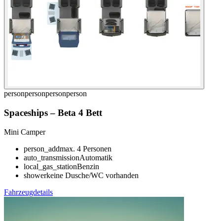
person
person
person
person
Spaceships
–
Beta 4 Bett
Mini Camper
person_add
max. 4 Personen
auto_transmission
Automatik
local_gas_station
Benzin
shower
keine Dusche/WC vorhanden
Fahrzeugdetails