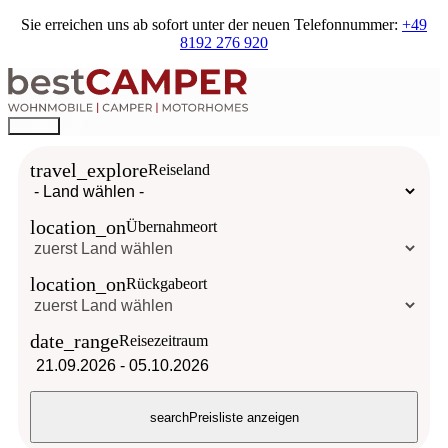
Sie erreichen uns ab sofort unter der neuen Telefonnummer:
+49
8192 276 920
travel_explore
Reiseland
location_on
Übernahmeort
location_on
Rückgabeort
date_range
Reisezeitraum
21.09.2026
-
05.10.2026
search
Preisliste anzeigen