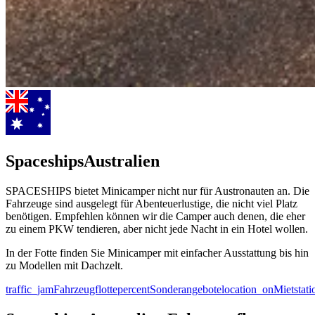
Spaceships
Australien
SPACESHIPS bietet Minicamper nicht nur für Austronauten an. Die
Fahrzeuge sind ausgelegt für Abenteuerlustige, die nicht viel Platz
benötigen. Empfehlen können wir die Camper auch denen, die eher
zu einem PKW tendieren, aber nicht jede Nacht in ein Hotel wollen.
In der Fotte finden Sie Minicamper mit einfacher Ausstattung bis hin
zu Modellen mit Dachzelt.
traffic_jam
Fahrzeugflotte
percent
Sonderangebote
location_on
Mietstati