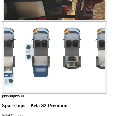
person
person
Spaceships
–
Beta S2 Premium
Mini Camper