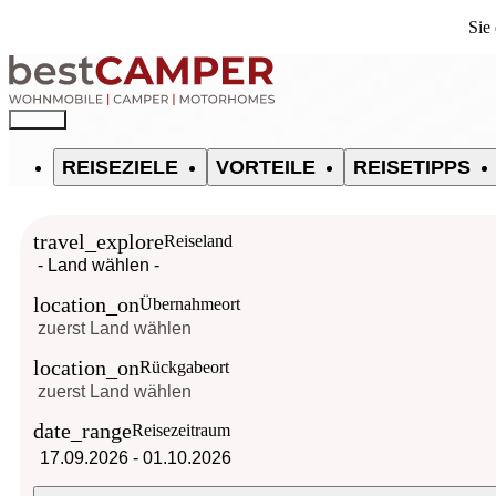
Sie
REISEZIELE
VORTEILE
REISETIPPS
travel_explore
Reiseland
location_on
Übernahmeort
location_on
Rückgabeort
date_range
Reisezeitraum
17.09.2026
-
01.10.2026