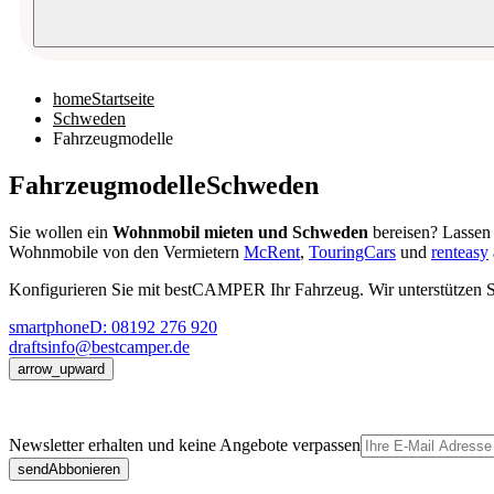
home
Startseite
Schweden
Fahrzeugmodelle
Fahrzeugmodelle
Schweden
Sie wollen ein
Wohnmobil mieten und Schweden
bereisen? Lassen 
Wohnmobile von den Vermietern
McRent
,
TouringCars
und
renteasy
Konfigurieren Sie mit
best
CAMPER
Ihr Fahrzeug. Wir unterstützen S
smartphone
D: 08192 276 920
drafts
info@bestcamper.de
arrow_upward
Newsletter erhalten und keine Angebote verpassen
send
Abbonieren