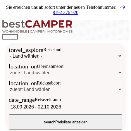
Sie erreichen uns ab sofort unter der neuen Telefonnummer:
+49
8192 276 920
travel_explore
Reiseland
location_on
Übernahmeort
location_on
Rückgabeort
date_range
Reisezeitraum
18.09.2026
-
02.10.2026
search
Preisliste anzeigen