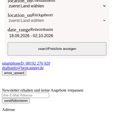
location_on
Übernahmeort
location_on
Rückgabeort
date_range
Reisezeitraum
18.09.2026
-
02.10.2026
search
Preisliste anzeigen
smartphone
D: 08192 276 920
drafts
info@bestcamper.de
arrow_upward
Newsletter erhalten und keine Angebote verpassen
send
Abbonieren
Adresse