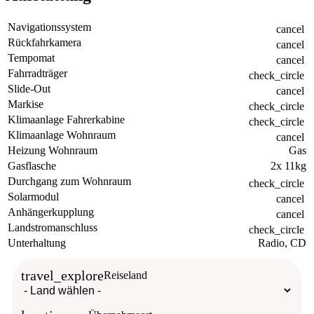
Navigationssystem
cancel
Rückfahrkamera
cancel
Tempomat
cancel
Fahrradträger
check_circle
Slide-Out
cancel
Markise
check_circle
Klimaanlage Fahrerkabine
check_circle
Klimaanlage Wohnraum
cancel
Heizung Wohnraum
Gas
Gasflasche
2x 11kg
Durchgang zum Wohnraum
check_circle
Solarmodul
cancel
Anhängerkupplung
cancel
Landstromanschluss
check_circle
Unterhaltung
Radio, CD
travel_explore
Reiseland