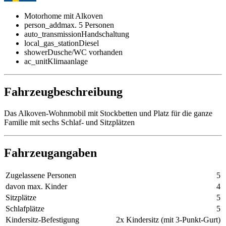
Motorhome mit Alkoven
person_add
max. 5 Personen
auto_transmission
Handschaltung
local_gas_station
Diesel
shower
Dusche/WC vorhanden
ac_unit
Klimaanlage
Fahrzeugbeschreibung
Das Alkoven-Wohnmobil mit Stockbetten und Platz für die ganze
Familie mit sechs Schlaf- und Sitzplätzen
Fahrzeugangaben
Zugelassene Personen
5
davon max. Kinder
4
Sitzplätze
5
Schlafplätze
5
Kindersitz-Befestigung
2x Kindersitz (mit 3-Punkt-Gurt)