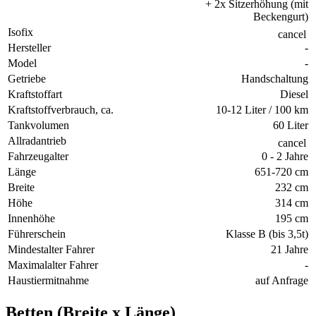
+ 2x Sitzerhöhung (mit
Beckengurt)
Isofix
cancel
Hersteller
-
Model
-
Getriebe
Handschaltung
Kraftstoffart
Diesel
Kraftstoffverbrauch, ca.
10-12 Liter / 100 km
Tankvolumen
60 Liter
Allradantrieb
cancel
Fahrzeugalter
0 - 2 Jahre
Länge
651-720 cm
Breite
232 cm
Höhe
314 cm
Innenhöhe
195 cm
Führerschein
Klasse B (bis 3,5t)
Mindestalter Fahrer
21 Jahre
Maximalalter Fahrer
-
Haustiermitnahme
auf Anfrage
Betten (Breite x Länge)