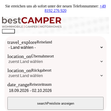
Sie erreichen uns ab sofort unter der neuen Telefonnummer:
+49
8192 276 920
travel_explore
Reiseland
location_on
Übernahmeort
location_on
Rückgabeort
date_range
Reisezeitraum
18.09.2026
-
02.10.2026
search
Preisliste anzeigen