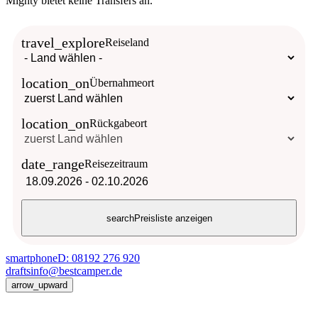
Mighty bietet keine Transfers an.
travel_explore
Reiseland
location_on
Übernahmeort
location_on
Rückgabeort
date_range
Reisezeitraum
18.09.2026
-
02.10.2026
search
Preisliste anzeigen
smartphone
D: 08192 276 920
drafts
info@bestcamper.de
arrow_upward