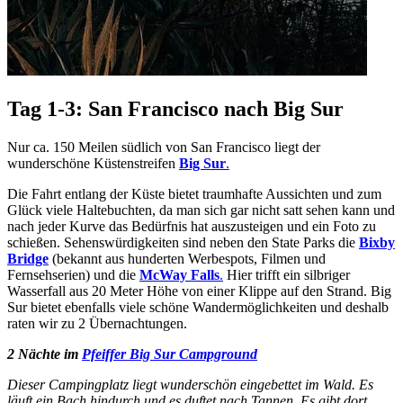
Tag 1-3: San Francisco nach Big Sur
Nur ca. 150 Meilen südlich von San Francisco liegt der
wunderschöne Küstenstreifen
Big Sur
.
Die Fahrt entlang der Küste bietet traumhafte Aussichten und zum
Glück viele Haltebuchten, da man sich gar nicht satt sehen kann und
nach jeder Kurve das Bedürfnis hat auszusteigen und ein Foto zu
schießen. Sehenswürdigkeiten sind neben den State Parks die
Bixby
Bridge
(bekannt aus hunderten Werbespots, Filmen und
Fernsehserien) und die
McWay Falls
.
Hier trifft ein silbriger
Wasserfall aus 20 Meter Höhe von einer Klippe auf den Strand. Big
Sur bietet ebenfalls viele schöne Wandermöglichkeiten und deshalb
raten wir zu 2 Übernachtungen.
2 Nächte im
Pfeiffer Big Sur Campground
Dieser Campingplatz liegt wunderschön eingebettet im Wald. Es
läuft ein Bach hindurch und es duftet nach Tannen. Es gibt dort