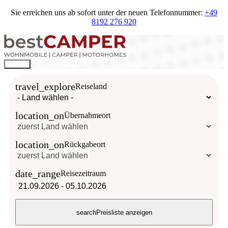
Sie erreichen uns ab sofort unter der neuen Telefonnummer:
+49
8192 276 920
travel_explore
Reiseland
location_on
Übernahmeort
location_on
Rückgabeort
date_range
Reisezeitraum
21.09.2026
-
05.10.2026
search
Preisliste anzeigen