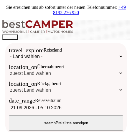
Sie erreichen uns ab sofort unter der neuen Telefonnummer:
+49
8192 276 920
travel_explore
Reiseland
location_on
Übernahmeort
location_on
Rückgabeort
date_range
Reisezeitraum
21.09.2026
-
05.10.2026
search
Preisliste anzeigen