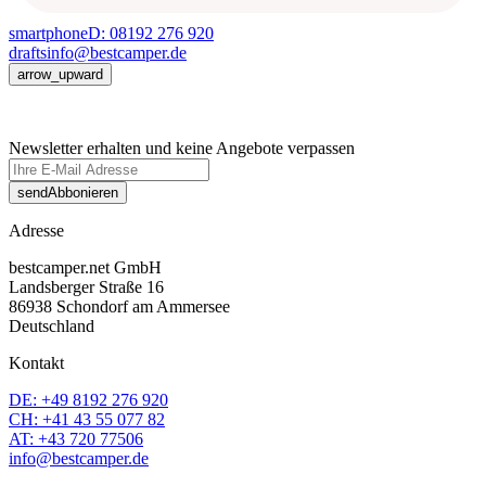
smartphone
D: 08192 276 920
drafts
info@bestcamper.de
arrow_upward
Newsletter erhalten und keine Angebote verpassen
send
Abbonieren
Adresse
bestcamper.net GmbH
Landsberger Straße 16
86938 Schondorf am Ammersee
Deutschland
Kontakt
DE: +49 8192 276 920
CH: +41 43 55 077 82
AT: +43 720 77506
info@bestcamper.de