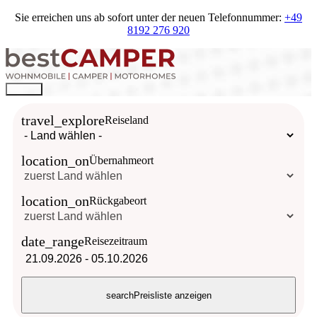
Sie erreichen uns ab sofort unter der neuen Telefonnummer:
+49
8192 276 920
travel_explore
Reiseland
location_on
Übernahmeort
location_on
Rückgabeort
date_range
Reisezeitraum
21.09.2026
-
05.10.2026
search
Preisliste anzeigen