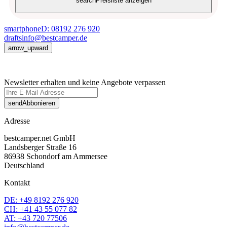
search
Preisliste anzeigen
smartphone
D: 08192 276 920
drafts
info@bestcamper.de
arrow_upward
Newsletter erhalten und keine Angebote verpassen
send
Abbonieren
Adresse
bestcamper.net GmbH
Landsberger Straße 16
86938 Schondorf am Ammersee
Deutschland
Kontakt
DE: +49 8192 276 920
CH: +41 43 55 077 82
AT: +43 720 77506