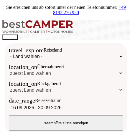
Sie erreichen uns ab sofort unter der neuen Telefonnummer:
+49
8192 276 920
travel_explore
Reiseland
location_on
Übernahmeort
location_on
Rückgabeort
date_range
Reisezeitraum
16.09.2026
-
30.09.2026
search
Preisliste anzeigen