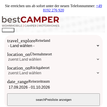
Sie erreichen uns ab sofort unter der neuen Telefonnummer:
+49
8192 276 920
travel_explore
Reiseland
location_on
Übernahmeort
location_on
Rückgabeort
date_range
Reisezeitraum
17.09.2026
-
01.10.2026
search
Preisliste anzeigen