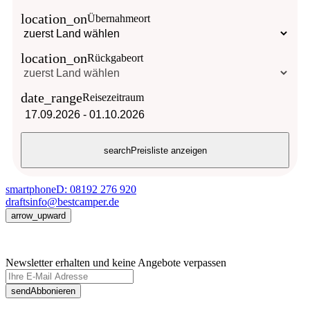
location_on
Übernahmeort
location_on
Rückgabeort
date_range
Reisezeitraum
17.09.2026
-
01.10.2026
search
Preisliste anzeigen
smartphone
D: 08192 276 920
drafts
info@bestcamper.de
arrow_upward
Newsletter erhalten und keine Angebote verpassen
send
Abbonieren