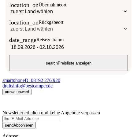
location_on
Übernahmeort
location_on
Rückgabeort
date_range
Reisezeitraum
18.09.2026
-
02.10.2026
search
Preisliste anzeigen
smartphone
D: 08192 276 920
drafts
info@bestcamper.de
arrow_upward
Newsletter erhalten und keine Angebote verpassen
send
Abbonieren
Adresse