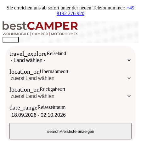
Sie erreichen uns ab sofort unter der neuen Telefonnummer:
+49
8192 276 920
travel_explore
Reiseland
location_on
Übernahmeort
location_on
Rückgabeort
date_range
Reisezeitraum
18.09.2026
-
02.10.2026
search
Preisliste anzeigen