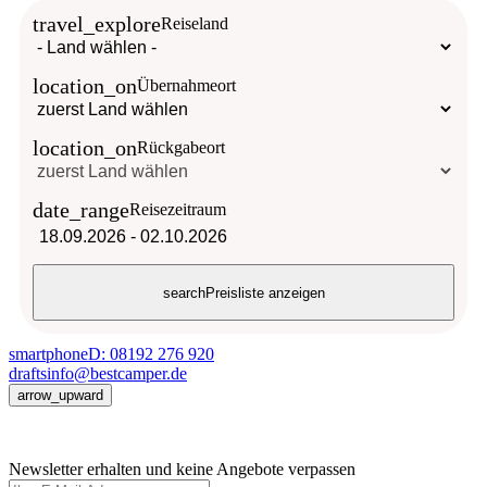
travel_explore
Reiseland
location_on
Übernahmeort
location_on
Rückgabeort
date_range
Reisezeitraum
18.09.2026
-
02.10.2026
search
Preisliste anzeigen
smartphone
D: 08192 276 920
drafts
info@bestcamper.de
arrow_upward
Newsletter erhalten und keine Angebote verpassen