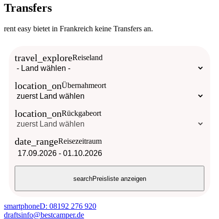
Transfers
rent easy bietet in Frankreich keine Transfers an.
travel_explore
Reiseland
location_on
Übernahmeort
location_on
Rückgabeort
date_range
Reisezeitraum
17.09.2026
-
01.10.2026
search
Preisliste anzeigen
smartphone
D: 08192 276 920
drafts
info@bestcamper.de