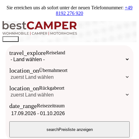
Sie erreichen uns ab sofort unter der neuen Telefonnummer:
+49
8192 276 920
travel_explore
Reiseland
location_on
Übernahmeort
location_on
Rückgabeort
date_range
Reisezeitraum
17.09.2026
-
01.10.2026
search
Preisliste anzeigen