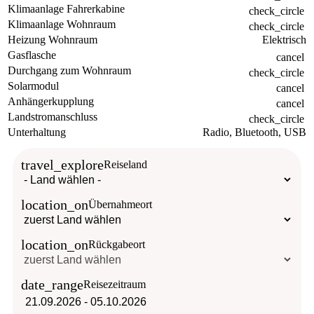
Klimaanlage Fahrerkabine
check_circle
Klimaanlage Wohnraum
check_circle
Heizung Wohnraum
Elektrisch
Gasflasche
cancel
Durchgang zum Wohnraum
check_circle
Solarmodul
cancel
Anhängerkupplung
cancel
Landstromanschluss
check_circle
Unterhaltung
Radio, Bluetooth, USB
travel_explore
Reiseland
location_on
Übernahmeort
location_on
Rückgabeort
date_range
Reisezeitraum
21.09.2026
-
05.10.2026