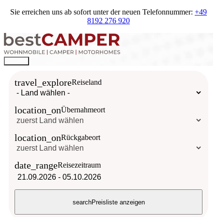
Sie erreichen uns ab sofort unter der neuen Telefonnummer:
+49
8192 276 920
travel_explore
Reiseland
location_on
Übernahmeort
location_on
Rückgabeort
date_range
Reisezeitraum
21.09.2026
-
05.10.2026
search
Preisliste anzeigen