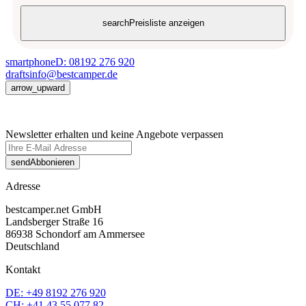
search
Preisliste anzeigen
smartphone
D: 08192 276 920
drafts
info@bestcamper.de
arrow_upward
Newsletter erhalten und keine Angebote verpassen
send
Abbonieren
Adresse
bestcamper.net GmbH
Landsberger Straße 16
86938 Schondorf am Ammersee
Deutschland
Kontakt
DE: +49 8192 276 920
CH: +41 43 55 077 82