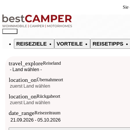
Sie
REISEZIELE
VORTEILE
REISETIPPS
travel_explore
Reiseland
location_on
Übernahmeort
location_on
Rückgabeort
date_range
Reisezeitraum
21.09.2026
-
05.10.2026