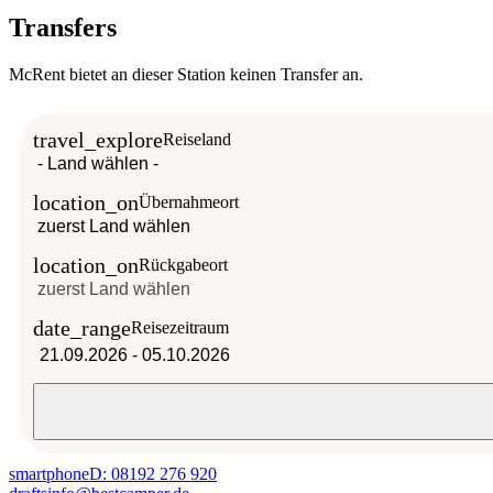
Transfers
McRent bietet an dieser Station keinen Transfer an.
travel_explore
Reiseland
location_on
Übernahmeort
location_on
Rückgabeort
date_range
Reisezeitraum
21.09.2026
-
05.10.2026
smartphone
D: 08192 276 920