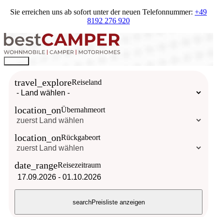
Sie erreichen uns ab sofort unter der neuen Telefonnummer:
+49
8192 276 920
travel_explore
Reiseland
location_on
Übernahmeort
location_on
Rückgabeort
date_range
Reisezeitraum
17.09.2026
-
01.10.2026
search
Preisliste anzeigen