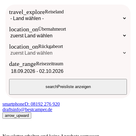
travel_explore
Reiseland
location_on
Übernahmeort
location_on
Rückgabeort
date_range
Reisezeitraum
18.09.2026
-
02.10.2026
search
Preisliste anzeigen
smartphone
D: 08192 276 920
drafts
info@bestcamper.de
arrow_upward