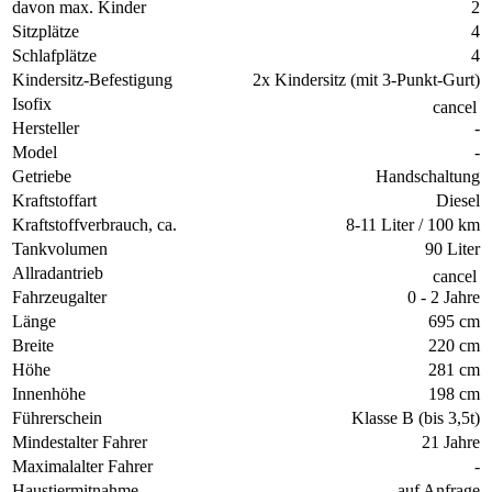
davon max. Kinder
2
Sitzplätze
4
Schlafplätze
4
Kindersitz-Befestigung
2x Kindersitz (mit 3-Punkt-Gurt)
Isofix
cancel
Hersteller
-
Model
-
Getriebe
Handschaltung
Kraftstoffart
Diesel
Kraftstoffverbrauch, ca.
8-11 Liter / 100 km
Tankvolumen
90 Liter
Allradantrieb
cancel
Fahrzeugalter
0 - 2 Jahre
Länge
695 cm
Breite
220 cm
Höhe
281 cm
Innenhöhe
198 cm
Führerschein
Klasse B (bis 3,5t)
Mindestalter Fahrer
21 Jahre
Maximalalter Fahrer
-
Haustiermitnahme
auf Anfrage