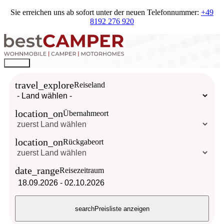
Sie erreichen uns ab sofort unter der neuen Telefonnummer:
+49
8192 276 920
travel_explore
Reiseland
location_on
Übernahmeort
location_on
Rückgabeort
date_range
Reisezeitraum
18.09.2026
-
02.10.2026
search
Preisliste anzeigen